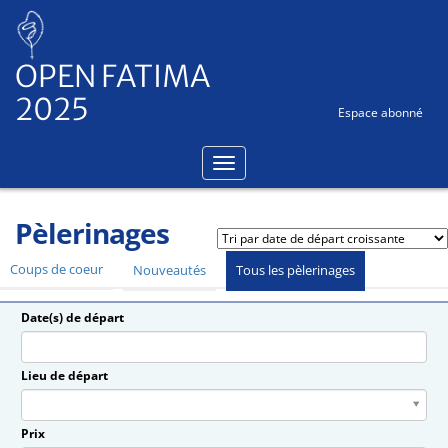
Panneau de gestion des cookies
OPEN FATIMA
2025
Espace abonné
Pèlerinages
Coups de coeur
Nouveautés
Tous les pèlerinages
Date(s) de départ
Date(s) de départDate(s) de départDate(s) de départ
Lieu de départ
Lieu
de
départLieu
Prix