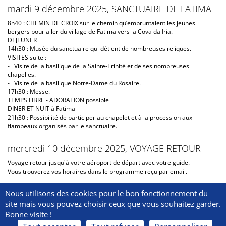
mardi 9 décembre 2025, SANCTUAIRE DE FATIMA
8h40 : CHEMIN DE CROIX sur le chemin qu’empruntaient les jeunes
bergers pour aller du village de Fatima vers la Cova da Iria.
DEJEUNER
14h30 : Musée du sanctuaire qui détient de nombreuses reliques.
VISITES suite :
- Visite de la basilique de la Sainte-Trinité et de ses nombreuses
chapelles.
- Visite de la basilique Notre-Dame du Rosaire.
17h30 : Messe.
TEMPS LIBRE - ADORATION possible
DINER ET NUIT à Fatima
21h30 : Possibilité de participer au chapelet et à la procession aux
flambeaux organisés par le sanctuaire.
mercredi 10 décembre 2025, VOYAGE RETOUR
Voyage retour jusqu'à votre aéroport de départ avec votre guide.
Vous trouverez vos horaires dans le programme reçu par email.
Nous utilisons des cookies pour le bon fonctionnement du
site mais vous pouvez choisir ceux que vous souhaitez garder.
Bonne visite !