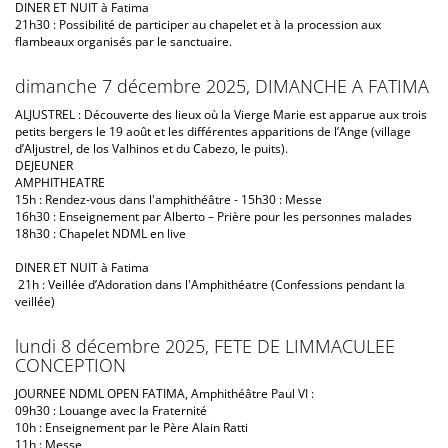
DINER ET NUIT à Fatima
21h30 : Possibilité de participer au chapelet et à la procession aux
flambeaux organisés par le sanctuaire.
dimanche 7 décembre 2025, DIMANCHE A FATIMA
ALJUSTREL : Découverte des lieux où la Vierge Marie est apparue aux trois
petits bergers le 19 août et les différentes apparitions de l’Ange (village
d’Aljustrel, de los Valhinos et du Cabezo, le puits).
DEJEUNER
AMPHITHEATRE
15h : Rendez-vous dans l'amphithéâtre - 15h30 : Messe
16h30 : Enseignement par Alberto – Prière pour les personnes malades
18h30 : Chapelet NDML en live
DINER ET NUIT à Fatima
21h : Veillée d’Adoration dans l'Amphithéatre (Confessions pendant la
veillée)
lundi 8 décembre 2025, FETE DE LIMMACULEE
CONCEPTION
JOURNEE NDML OPEN FATIMA, Amphithéâtre Paul VI :
09h30 : Louange avec la Fraternité
10h : Enseignement par le Père Alain Ratti
11h : Messe